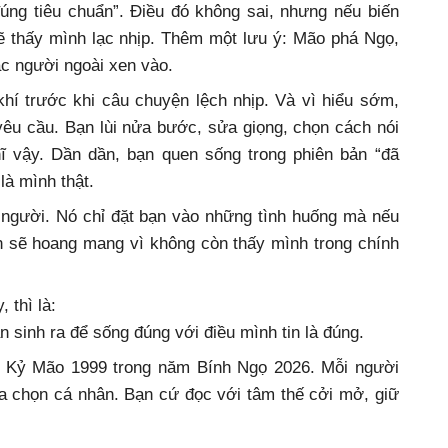
úng tiêu chuẩn”. Điều đó không sai, nhưng nếu biến
sẽ thấy mình lạc nhịp. Thêm một lưu ý: Mão phá Ngọ,
oặc người ngoài xen vào.
í trước khi câu chuyện lệch nhịp. Và vì hiểu sớm,
yêu cầu. Bạn lùi nửa bước, sửa giọng, chọn cách nói
ĩ vậy. Dần dần, bạn quen sống trong phiên bản “đã
à mình thật.
 người. Nó chỉ đặt bạn vào những tình huống mà nếu
n sẽ hoang mang vì không còn thấy mình trong chính
 thì là:
n sinh ra để sống đúng với điều mình tin là đúng.
ổi Kỷ Mão 1999 trong năm Bính Ngọ 2026. Mỗi người
lựa chọn cá nhân. Bạn cứ đọc với tâm thế cởi mở, giữ