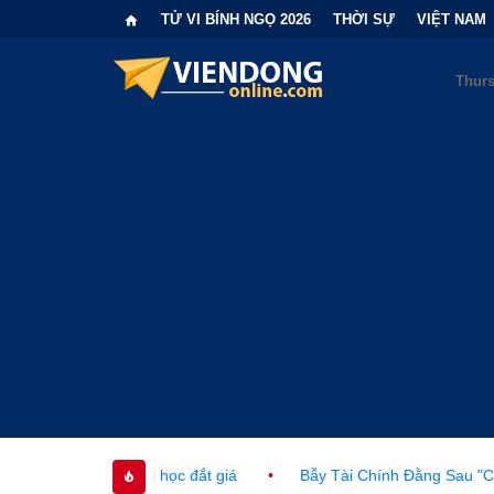
TỬ VI BÍNH NGỌ 2026
THỜI SỰ
VIỆT NAM
 học đắt giá
•
Bẫy Tài Chính Đằng Sau "Cơn Sốt" Trà Sữa Nhượ