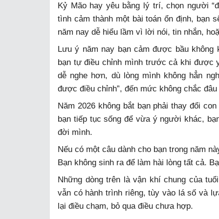
Kỷ Mão hay yêu bằng lý trí, chọn người “đ
tình cảm thành một bài toán ổn định, bạn 
năm nay dễ hiểu lầm vì lời nói, tin nhắn, h
Lưu ý năm nay bạn cảm được bầu không kh
bạn tự điều chỉnh mình trước cả khi được 
dễ nghe hơn, dù lòng mình không hẳn ngh
được điều chỉnh”, đến mức không chắc đâu l
Năm 2026 không bắt bạn phải thay đổi con
bạn tiếp tục sống để vừa ý người khác, bạ
đời mình.
Nếu có một câu dành cho bạn trong năm này,
Bạn không sinh ra để làm hài lòng tất cả. Bạ
Những dòng trên là vận khí chung của tu
vẫn có hành trình riêng, tùy vào lá số và 
lại điều chạm, bỏ qua điều chưa hợp.