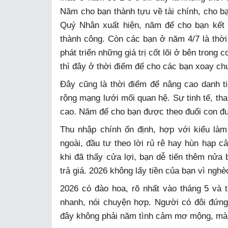
Năm cho bạn thành tựu về tài chính, cho bạ
Quý Nhân xuất hiện, năm để cho bạn kết 
thành công. Còn các bạn ở năm 4/7 là thời
phát triển những giá trị cốt lõi ở bên tro
thì đây ở thời điểm để cho các bạn xoay ch
Đây cũng là thời điểm để nâng cao danh ti
rộng mạng lưới mối quan hệ. Sự tinh tế, t
cao. Năm để cho bạn được theo đuổi con đườ
Thu nhập chính ổn định, hợp với kiểu là
ngoài, đầu tư theo lời rủ rê hay hùn hạp c
khi đã thấy cửa lợi, bạn dễ tiến thêm nửa
trả giá. 2026 không lấy tiền của bạn vì nghè
2026 có đào hoa, rõ nhất vào tháng 5 và 
nhanh, nói chuyện hợp. Người có đôi đứn
đây không phải năm tình cảm mơ mộng, mà 