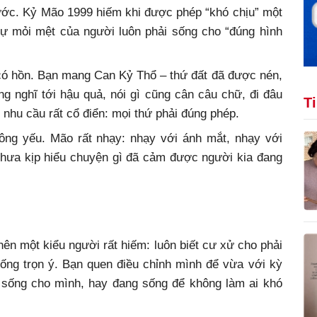
rước. Kỷ Mão 1999 hiếm khi được phép “khó chịu” một
sự mỏi mệt của người luôn phải sống cho “đúng hình
có hồn. Bạn mang Can Kỷ Thổ – thứ đất đã được nén,
g nghĩ tới hậu quả, nói gì cũng cân câu chữ, đi đâu
T
t nhu cầu rất cổ điển: mọi thứ phải đúng phép.
g yếu. Mão rất nhạy: nhạy với ánh mắt, nhạy với
chưa kịp hiểu chuyện gì đã cảm được người kia đang
ên một kiểu người rất hiếm: luôn biết cư xử cho phải
ống trọn ý. Bạn quen điều chỉnh mình để vừa với kỳ
 sống cho mình, hay đang sống để không làm ai khó