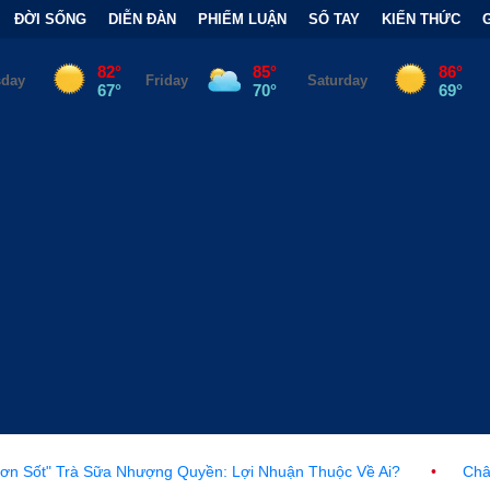
ĐỜI SỐNG
DIỄN ĐÀN
PHIẾM LUẬN
SỔ TAY
KIẾN THỨC
ng Quyền: Lợi Nhuận Thuộc Về Ai?
•
Châu Âu trước làn sóng ng