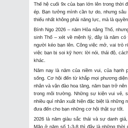
Thế hệ cuối 9x của bạn lớn lên trong thời đ
ép. Bạn tưởng mình cần tự do, nhưng sâu
thiếu nhất không phải năng lực, mà là quyề
Bính Ngọ 2026 – năm Hỏa nâng Thổ, nhưng 
sinh Thổ – xét về mệnh lý, đây là năm có 
người kéo bạn lên. Công việc mở, vai trò r
việc bạn bị soi kỹ hơn: lời nói, thái độ, c
khác.
Năm nay là năm của niềm vui, của hạnh p
sống. Cơ hội đến từ khắp mọi phương diện
nhân và vận đào hoa tăng, năm bạn trở nên 
trong môi trường. Những sự kiện vui vẻ,
nhiều quí nhân xuất hiện đặc biệt là những 
đưa đến cho bạn những cơ hội thật sự tốt.
2026 là năm giàu sắc thái và sự danh gi
Mão ở năm số 1-3-8 thì đây là những thời đ