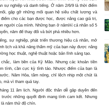
n sự nghiệp và danh tiếng. Ở năm 2/6/9 là thời điểm
nối, gặp gỡ những mối quan hệ siêu chất lượng và
 điểm cho các bạn được học, được nâng cao giá trị,
ng con người của mình. Những bạn ở năm￼ cá nhân số 5
uyển, năm để thay đổi và bứt phá nhiều hơn.
ếng, sự nghiệp, phát triển thương hiệu cá nhân, mở
hanh lịch và khả năng thẩm mỹ của bạn này được nâng
ng học thuật, nghệ thuật hoặc bản lĩnh sáng tạo.
m chắc, làm bền của Kỷ Mão. Nhưng các khoản tiền
ảm tính, cần cực kỳ tỉnh táo. Nhược điểm của bạn là
 bước. Năm Hỏa, tâm nóng, chỉ lệch nhịp một chút là
o, mà vì tham quá tay.
tháng 11 âm lịch. Người độc thân dễ gặp duyên đến
g trước những quyết định mang tính cam kết. Nhưng
là năm thử độ chín.