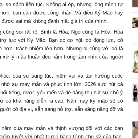
ại so sánh liên tục. Không ai ép, nhưng lòng mình tự
 hơn, bạn cần được công nhận. Và điều Kỷ Mão hay
n được sai mà không đánh mất giá trị của mình.
cũng soi rất rõ. Bính là Hỏa, Ngọ cũng là Hỏa. Hỏa
trợ lực với Kỷ Mão. Bạn có cơ hội, có động lực, có
õ hơn, trách nhiệm lớn hơn. Nhưng đi cùng với đó là
ách xử lý mâu thuẫn đều nằm trong tầm nhìn của người
húc, của sự sung túc, niềm vui và tận hưởng cuộc
 nhờ sự may mắn và phúc tinh lớn. 2026 sức hút cá
nổi tiếng, được yêu mến và dễ dàng thu hút sự chú ý
 sự có khả năng diễn ra cao. Năm nay kỳ mão sẽ có
người có địa vị, sẵn sàng hỗ trợ, sẵn sàng nâng đỡ và
á, năm của may mắn và thịnh vượng đối với các bạn
iểm tuyệt vời nhất trưen hành trình chu kỳ của bạn.