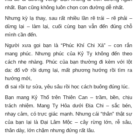
nhất. Bạn cũng không luôn chọn con đường dễ nhất.
Nhưng kỳ lạ thay, sau rất nhiều lần rẽ trái – rẽ phải –
dừng lại – làm lại, cuối cùng bạn vẫn đến đúng chỗ
mình cần đến.
Người xưa gọi bạn là “Phúc Khí Chi Xà” – con rắn
mang phúc. Nhưng phúc của Kỷ Tỵ không đến theo
cách nhẹ nhàng. Phúc của bạn thường đi kèm với lột
da: đổ vỡ rồi dựng lại, mất phương hướng rồi tìm ra
hướng mới,
đi sai rồi tự sửa, yêu sâu rồi học cách buông đúng lúc.
Bạn mang Kỷ Thổ trên Thiên Can – trầm, bền, chịu
trách nhiệm. Mang Tỵ Hỏa dưới Địa Chi – sắc bén,
nhạy cảm, có trực giác mạnh. Nhưng cái “thân” thật sự
của bạn lại là Đại Lâm Mộc – cây rừng lớn, rễ sâu,
thân dày, lớn chậm nhưng đứng rất lâu.