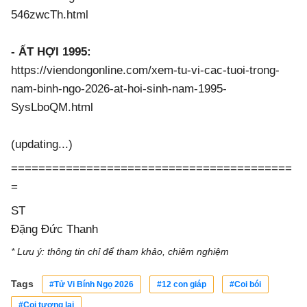
546zwcTh.html
- ẤT HỢI 1995:
https://viendongonline.com/xem-tu-vi-cac-tuoi-trong-
nam-binh-ngo-2026-at-hoi-sinh-nam-1995-
SysLboQM.html
(updating...)
=========================================
=
ST
Đặng Đức Thanh
* Lưu ý: thông tin chỉ để tham khảo, chiêm nghiệm
Tags
#Tử Vi Bính Ngọ 2026
#12 con giáp
#Coi bói
#Coi tương lai