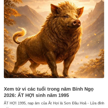
Xem tử vi các tuổi trong năm Bính Ngọ
2026: ẤT HỢI sinh năm 1995
ẤT HỢI 1995, nạp âm của Ất Hợi là Sơn Đầu Hoả - Lửa đỉnh