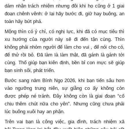
dám nhận trách nhiệm nhưng đôi khi họ cũng ở 1 giai
đoạn chênh vênh: ở lại hãy bước đi, giữ hay buông, an
toàn hãy bứt phá.
Mộng thìn có ý chí, có nghị lực, khi đã có mục tiêu thì
xu hướng của người này sẽ đi đến tận cùng. Thìn
không phải nhóm người để làm cho vui , để nói cho có,
để thử rồi bỏ. Đã làm là làm thật, đã gánh là gánh tới
cùng. Thổ giúp bạn kiên định, bền bỉ con mực sẽ giúp
bạn sinh sôi, phát triển.
Bước sang năm Bính Ngọ 2026, khi bạn tiến sâu hơn
vào ngưỡng trung niên, sự giằng co ấy không còn
được phép né tránh. Đây không còn là giai đoạn “cố
chịu thêm chút nữa cho yên”. Nhưng cũng chưa phải
lúc buông xuôi hay an phận.
Trên vai bạn là công việc, gia đình, trách nhiệm xã