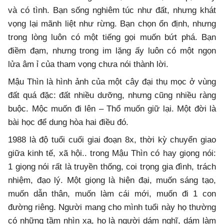
và có tình. Bạn sống nghiêm túc như đất, nhưng khát
vọng lại mãnh liệt như rừng. Bạn chọn ổn định, nhưng
trong lòng luôn có một tiếng gọi muốn bứt phá. Bạn
điềm đạm, nhưng trong im lặng ấy luôn có một ngọn
lửa âm ỉ của tham vọng chưa nói thành lời.
Mậu Thìn là hình ảnh của một cây đại thụ mọc ở vùng
đất quá đặc: đất nhiều dưỡng, nhưng cũng nhiều ràng
buộc. Mộc muốn đi lên – Thổ muốn giữ lại. Một đời là
bài học để dung hòa hai điều đó.
1988 là độ tuổi cuối giai đoạn 8x, thời kỳ chuyển giao
giữa kinh tế, xã hội.. trong Mậu Thìn có hay giọng nói:
1 giọng nói rất là truyền thống, coi trọng gia đình, trách
nhiệm, đạo lý. Một giọng là hiện đại, muốn sáng tạo,
muốn dẫn thân, muốn làm cái mới, muốn đi 1 con
đường riêng. Người mang cho mình tuổi này họ thường
có những tầm nhìn xa, họ là người dám nghĩ, dám làm