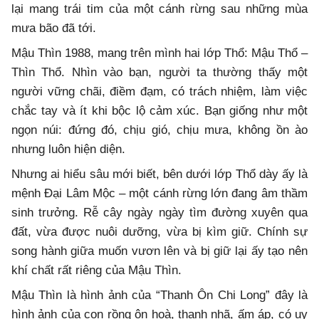
lại mang trái tim của một cánh rừng sau những mùa
mưa bão đã tới.
Mậu Thìn 1988, mang trên mình hai lớp Thổ: Mậu Thổ –
Thìn Thổ. Nhìn vào bạn, người ta thường thấy một
người vững chãi, điềm đạm, có trách nhiệm, làm việc
chắc tay và ít khi bộc lộ cảm xúc. Bạn giống như một
ngọn núi: đứng đó, chịu gió, chịu mưa, không ồn ào
nhưng luôn hiện diện.
Nhưng ai hiểu sâu mới biết, bên dưới lớp Thổ dày ấy là
mệnh Đại Lâm Mộc – một cánh rừng lớn đang âm thầm
sinh trưởng. Rễ cây ngày ngày tìm đường xuyên qua
đất, vừa được nuôi dưỡng, vừa bị kìm giữ. Chính sự
song hành giữa muốn vươn lên và bị giữ lại ấy tạo nên
khí chất rất riêng của Mậu Thìn.
Mậu Thìn là hình ảnh của “Thanh Ôn Chi Long” đây là
hình ảnh của con rồng ôn hoà, thanh nhã, ấm áp, có uy