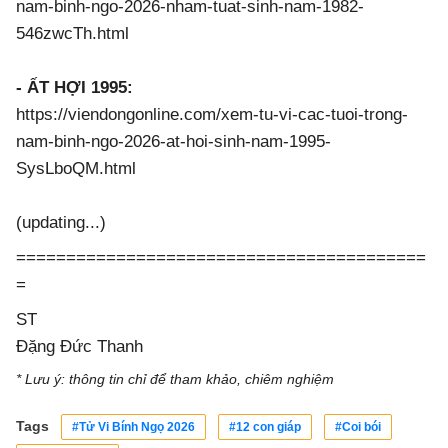
nam-binh-ngo-2026-nham-tuat-sinh-nam-1982-
546zwcTh.html
- ẤT HỢI 1995:
https://viendongonline.com/xem-tu-vi-cac-tuoi-trong-
nam-binh-ngo-2026-at-hoi-sinh-nam-1995-
SysLboQM.html
(updating...)
=========================================
=
ST
Đặng Đức Thanh
* Lưu ý: thông tin chỉ để tham khảo, chiêm nghiệm
Tags
#Tử Vi Bính Ngọ 2026
#12 con giáp
#Coi bói