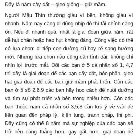
Đây là năm cày đất – gieo giống – giữ mầm.
Người Mậu Thìn thường giàu vì bền, không giàu vì
nhanh. Năm nay càng đi đúng nhịp đó thì tài chính càng
ổn. Nếu đi nhanh quá, nhất là giai đoạn giữa năm, rất
dễ hụt chân hoặc hao hụt không đáng. Công việc có thể
có lựa chọn: đi tiếp con đường cũ hay rẽ sang hướng
mới. Nhưng lựa chọn nào cũng cần tính dài, không chỉ
nhìn lợi trước mắt. Đối các bạn ở 5 cá nhân số 1, 4,7
thì đây là giai đoạn để các bạn cấy đất, bón phân, gieo
hạt giai đoạn để các bạn giữ mầm phát triển. Còn các
bạn ở 5 số 2,6,9 các bạn hãy học cách để nuôi dưỡng
và tìm sự phát triển và bên trong nhiều hơn. Còn các
bạn thuộc năm cá nhân số 3,5,8 cần lưu ý về vấn đề
liên quan đến pháp lý, kiện tụng, tranh chấp, thị phi.
Đây cũng có thể 8 năm mà sự nghiệp của các bạn sẽ
trở nên căng thẳng hơn, gay gắt hơn, giai đoạn để