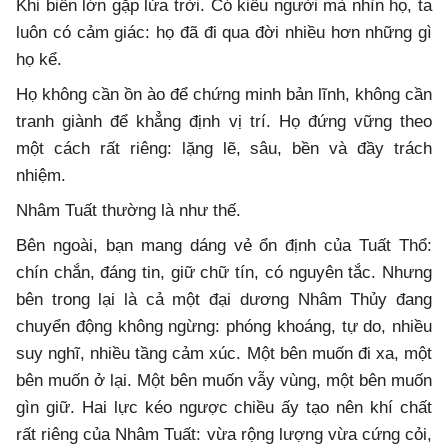
Khi biển lớn gặp lửa trời. Có kiểu người mà nhìn họ, ta
luôn có cảm giác: họ đã đi qua đời nhiều hơn những gì
họ kể.
Họ không cần ồn ào để chứng minh bản lĩnh, không cần
tranh giành để khẳng định vị trí. Họ đứng vững theo
một cách rất riêng: lặng lẽ, sâu, bền và đầy trách
nhiệm.
Nhâm Tuất thường là như thế.
Bên ngoài, bạn mang dáng vẻ ổn định của Tuất Thổ:
chín chắn, đáng tin, giữ chữ tín, có nguyên tắc. Nhưng
bên trong lại là cả một đại dương Nhâm Thủy đang
chuyển động không ngừng: phóng khoáng, tự do, nhiều
suy nghĩ, nhiều tầng cảm xúc. Một bên muốn đi xa, một
bên muốn ở lại. Một bên muốn vẫy vùng, một bên muốn
gìn giữ. Hai lực kéo ngược chiều ấy tạo nên khí chất
rất riêng của Nhâm Tuất: vừa rộng lượng vừa cứng cỏi,