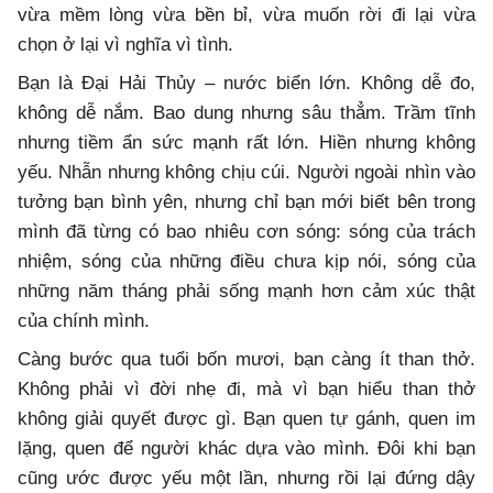
vừa mềm lòng vừa bền bỉ, vừa muốn rời đi lại vừa
chọn ở lại vì nghĩa vì tình.
Bạn là Đại Hải Thủy – nước biển lớn. Không dễ đo,
không dễ nắm. Bao dung nhưng sâu thẳm. Trầm tĩnh
nhưng tiềm ẩn sức mạnh rất lớn. Hiền nhưng không
yếu. Nhẫn nhưng không chịu cúi. Người ngoài nhìn vào
tưởng bạn bình yên, nhưng chỉ bạn mới biết bên trong
mình đã từng có bao nhiêu cơn sóng: sóng của trách
nhiệm, sóng của những điều chưa kịp nói, sóng của
những năm tháng phải sống mạnh hơn cảm xúc thật
của chính mình.
Càng bước qua tuổi bốn mươi, bạn càng ít than thở.
Không phải vì đời nhẹ đi, mà vì bạn hiểu than thở
không giải quyết được gì. Bạn quen tự gánh, quen im
lặng, quen để người khác dựa vào mình. Đôi khi bạn
cũng ước được yếu một lần, nhưng rồi lại đứng dậy