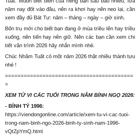
Tuất. Muốn biết biển của riêng bạn sâu bao nhiêu, lửa
năm nay đốt vào đâu, nên ra khơi hay nên neo lại, cần
xem đầy đủ Bát Tự: năm – tháng – ngày – giờ sinh.
Bốn trụ mới cho biết bạn đang ở mùa triều lên hay triều
xuống, nên tiến hay nên giữ. Nên các bạn cần xem chi
tiết vận trình 2026 hãy nhắn mình nhé.
Chúc Nhâm Tuất có một năm 2026 thật nhiều thành tựu
nhé !
=========================================
=
XEM TỬ VI CÁC TUỔI TRONG NĂM BÍNH NGỌ 2026:
- BÍNH TÝ 1996:
https://viendongonline.com/article/xem-tu-vi-cac-tuoi-
trong-nam-binh-ngo-2026-binh-ty-sinh-nam-1996-
vQtZpYmQ.html