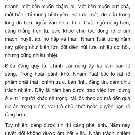
nhanh, một bên muốn chậm lại. Một bên muốn bứt phá,
một bên chỉ mong bình yên. Bạn dễ mệt, dễ cáu trong
lòng dù bên ngoài vẫn điềm tĩnh. Giấc ngủ nông hơn,
căng thẳng tích tụ, sức khỏe chịu tác động rõ ở tim
mạch, huyết áp, hô hấp và thận. Nhâm Tuất trong năm
này giống như biển lớn đối diện núi lửa: nhiều cơ hội,
nhưng cũng nhiều nhiệt.
Điều đáng quý là: chính cái nóng ấy lại làm bạn lộ
sáng. Trong hoàn cảnh khó, Nhâm Tuất bộc lộ rất rõ
phẩm chất thật: chính trực, bản lĩnh, đáng tin, dám chịu
trách nhiệm. Đây là năm bạn được trao việc lớn, đứng
ở vị trí người khác nể trọng, tài lộc theo đó mà đến qua
dự án trọng điểm, vai trò chủ chốt hoặc quyền hạn rõ
ràng hơn.
Tuy nhiên, càng được tin thì càng phải tỉnh. Năm nay
tuyệt đối không được ôm hết việc. Nhận trách nhiệm