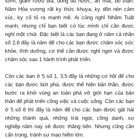
sớm, giảm rượu bia, uống đủ nước, ăn mát, bổ thận.
Năm Hỏa vượng rất kỵ thức khuya, kỵ dồn nén cảm
xúc, kỵ cố tỏ ra mạnh mẽ. Ai cũng nghĩ Nhâm Tuất
mạnh, nhưng chỉ bạn biết có lúc mình chỉ cần được
nghỉ một chút. Đặc biệt là các bạn đang ở năm cá nhân
số 2,6 đây là năm để cho các bạn được chăm sóc sức
khỏe, tĩnh dưỡng, cơ thể cần được nghỉ ngơi và được
chăm sóc sau 1 hành trình phát triển.
Còn các bạn ở 5 số 1, 3,5 đây là những cơ hội để cho
các bạn được bứt phá, được thể hiện bản thân, được
bước ra khỏi vùng an toàn phá vỡ giới hạn của bản
thân để phát triển công việc và cuộc sống. Còn các bạn
ở 5 số 8 thì đây là năm để cho các bạn được gặt hái
những thành quả, những trái ngọt, công danh, sự
nghiệp năm nay sẽ được thăng tiến. Nhưng cũng cần
cẩn trọng, tránh sự mạo hiểm lớn.