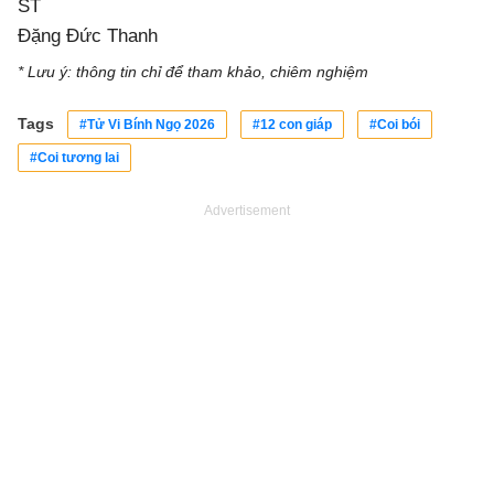
ST
Đặng Đức Thanh
* Lưu ý: thông tin chỉ để tham khảo, chiêm nghiệm
Tags
#Tử Vi Bính Ngọ 2026
#12 con giáp
#Coi bói
#Coi tương lai
Advertisement