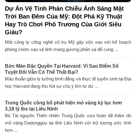
Dự Án Vệ Tinh Phản Chiếu Ánh Sáng Mặt
Trời Ban Đêm Của Mỹ: Đột Phá Kỹ Thuật
Hay Trò Chơi Phô Trương Của Giới Siêu
Giàu?
Một công ty công nghệ vũ trụ Mỹ gây xôn xao với kế hoạch
phóng chòm sao vệ tinh mang gương phản xạ để cung ...
Bức Màn Đặc Quyền Tại Harvard: Vì Sao Điểm Số
Tuyệt Đối Vẫn Có Thể Thất Bại?
Mâu thuẫn giữa lý tưởng bình đẳng và thực tế tuyển sinh tại Đại
học Harvard đang thu hút sự chú ý lớn từ dư ...
Trung Quốc công bố phát hiện mỏ vàng kỷ lục hơn
3,18 tỷ lbs tại Liêu Ninh
Bộ Tài nguyên Thiên nhiên Trung Quốc vừa hoàn tất thăm dò
mỏ vàng Dadonggou tại tỉnh Liêu Ninh với trữ lượng ước tính
hơn ...