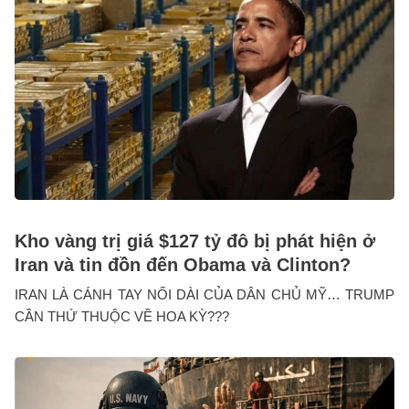
Kho vàng trị giá $127 tỷ đô bị phát hiện ở
Iran và tin đồn đến Obama và Clinton?
IRAN LÀ CÁNH TAY NỐI DÀI CỦA DÂN CHỦ MỸ… TRUMP
CẦN THỨ THUỘC VỀ HOA KỲ???