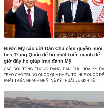
Nước Mỹ các đời Dân Chủ cầm quyền nuôi
béo Trung Quốc để họ phát triển mạnh để
giờ đây họ giúp Iran đánh Mỹ
CÁC ĐỜI TỔNG THỐNG ĐẢNG DÂN CHỦ HOA KỲ ĐÃ
TRAO CHO TRUNG QUỐC QUÁ NHIỀU TỐI HUỆ QUỐC ĐỂ
PHÁT TRIỂN NHANH NHẤT VỀ KỸ THUẬT và KINH TẾ ...