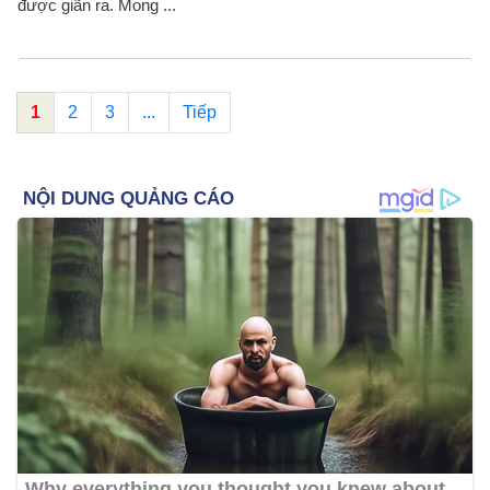
được giãn ra. Mong ...
1
2
3
...
Tiếp