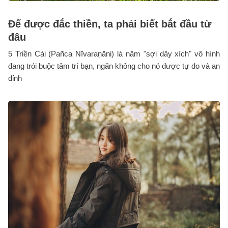
Để được đắc thiền, ta phải biết bắt đầu từ
đâu
5 Triền Cái (Pañca Nīvaraṇāni) là năm "sợi dây xích" vô hình
đang trói buộc tâm trí bạn, ngăn không cho nó được tự do và an
đỉnh