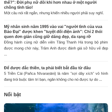
thế?": Đời phụ nữ đôi khi hơn nhau ở một người
chồng tỉnh táo!
Một câu nói rất ngắn, nhưng khiến nhiều người phải suy nghĩ.
Mỹ nhân sinh năm 1995 vào vai "người tình của vua
Bảo Đại" được khen "tuyệt đối điện ảnh": Chỉ 2 thói
quen đơn giản cũng giữ dáng đẹp, da rạng rỡ
Đồng hành cùng nữ diễn viên Tăng Thanh Hà trong bộ phim
được mong chờ này, Trâm Anh được đánh giá sở hữu vẻ đẹp
...
Để được đắc thiền, ta phải biết bắt đầu từ đâu
5 Triền Cái (Pañca Nīvaraṇāni) là năm "sợi dây xích" vô hình
đang trói buộc tâm trí bạn, ngăn không cho nó được tự do ...
Nổi bật