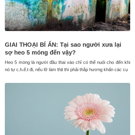
GIAI THOẠI BÍ ẨN: Tại sao người xưa lại
sợ heo 5 móng đến vậy?
Heo 5 móng là người đầu thai vào chỉ có thể nuôi cho đến khi
nó tự c.h.ế.t đi, nếu lỡ làm thịt thì phải thắp hương khấn các cụ