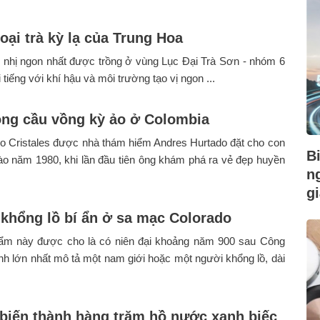
oại trà kỳ lạ của Trung Hoa
ổ nhị ngon nhất được trồng ở vùng Lục Đại Trà Sơn - nhóm 6
 tiếng với khí hậu và môi trường tạo vị ngon ...
ng cầu vồng kỳ ảo ở Colombia
o Cristales được nhà thám hiểm Andres Hurtado đặt cho con
B
o năm 1980, khi lần đầu tiên ông khám phá ra vẻ đẹp huyền
n
gi
 khổng lồ bí ẩn ở sa mạc Colorado
ẩm này được cho là có niên đại khoảng năm 900 sau Công
h lớn nhất mô tả một nam giới hoặc một người khổng lồ, dài
biến thành hàng trăm hồ nước xanh biếc