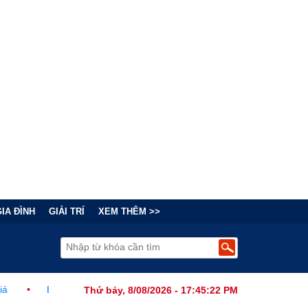
GIA ĐÌNH
GIẢI TRÍ
XEM THÊM >>
i Chính Đằng Sau "Cơn Sốt" Trà Sữa Nhượng Quyền: Lợi Nhuận Thuộc
Thứ bảy, 8/08/2026 - 17:45:23 PM