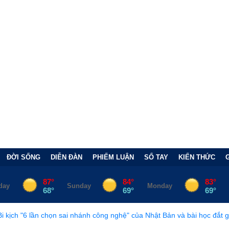
ĐỜI SỐNG
DIỄN ĐÀN
PHIẾM LUẬN
SỔ TAY
KIẾN THỨC
n sai nhánh công nghệ" của Nhật Bản và bài học đắt giá
•
Bẫy Tà