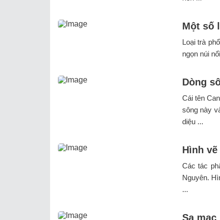
Một số l
Loại trà ph
ngọn núi nổi
Dòng sô
Cái tên Can
sông này và
diệu ...
Hình vẽ
Các tác ph
Nguyên. Hìn
...
Sa mạc 