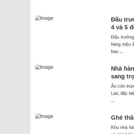
Đấu trư
4 và 5 
Đấu trường 
hàng triệu 
bao ...
Nhà hàn
sang tr
Ăn côn trùn
Lan, đặc bi
...
Ghé thă
Khu nhà hát