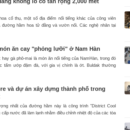
đằng khổng lồ có tán rộng 2,000 mét
hoa cổ thụ, một số địa điểm nổi tiếng khác của công viên
à đường hầm hoa tử đằng và vườn nổi. Các nghệ nhân tại
ón ăn cay "phỏng lưỡi" ở Nam Hàn
 hay gà phô-mai là món ăn nổi tiếng của NamHàn, trong đó
ợc tẩm ướp đậm đà, với gia vị chính là ớt. Buldak thường
re và dự án xây dựng thành phố trong
t
ợng nhất của đường hầm này là công trình "District Cool
g cấp nước đã làm lạnh nhằm điều chỉnh nhiệt độ của các tòa