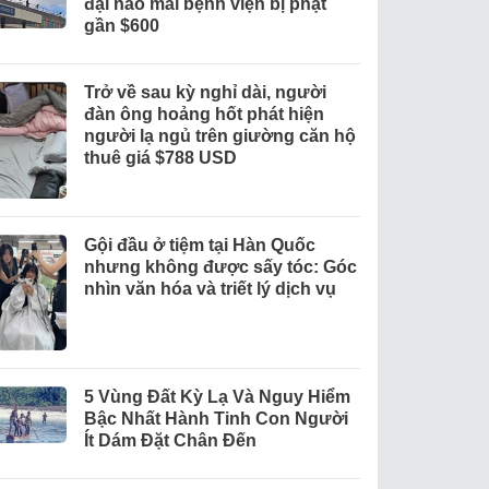
đại náo mái bệnh viện bị phạt
gần $600
Trở về sau kỳ nghỉ dài, người
đàn ông hoảng hốt phát hiện
người lạ ngủ trên giường căn hộ
thuê giá $788 USD
Gội đầu ở tiệm tại Hàn Quốc
nhưng không được sấy tóc: Góc
nhìn văn hóa và triết lý dịch vụ
5 Vùng Đất Kỳ Lạ Và Nguy Hiểm
Bậc Nhất Hành Tinh Con Người
Ít Dám Đặt Chân Đến