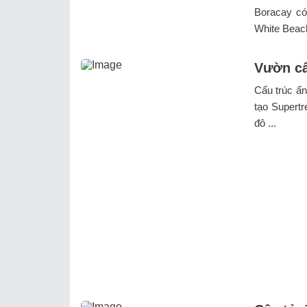
Boracay có 
White Beach
Vườn câ
Cấu trúc ấn
tạo Supertr
đô ...