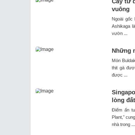
Cây tử 
vuông
Ngoài gốc 
Ashikaga l
vườn ...
Những m
Món Buldak
thịt gà đư
được ...
Singapo
lòng đấ
Điểm ấn tư
Plant," cun
nhà trong ...