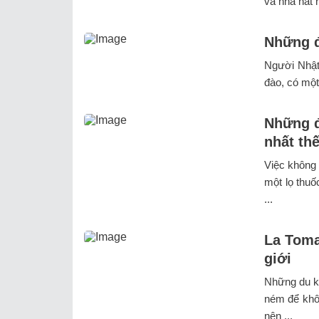
và nhà hát 
Những đ
Người Nhật
đào, có một
Những đ
nhất thế
Việc không 
một lọ thuố
...
La Toma
giới
Những du kh
ném để khô
nên ...