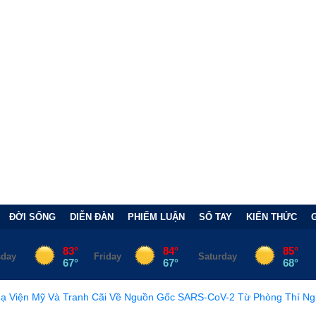
ĐỜI SỐNG
DIỄN ĐÀN
PHIẾM LUẬN
SỔ TAY
KIẾN THỨC
h Cãi Về Nguồn Gốc SARS-CoV-2 Từ Phòng Thí Nghiệm
•
FCC C