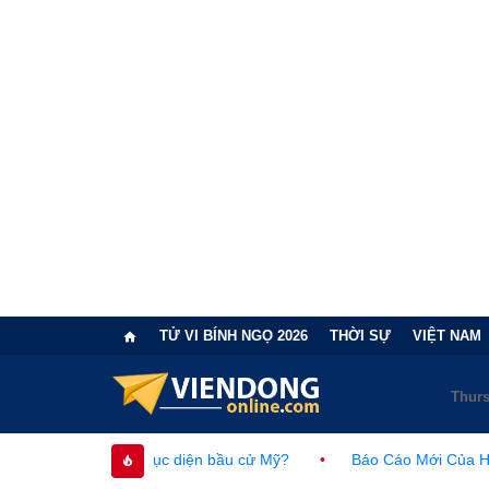
TỬ VI BÍNH NGỌ 2026
THỜI SỰ
VIỆT NAM
ổi cục diện bầu cử Mỹ?
•
Báo Cáo Mới Của Hạ Viện Mỹ Và Tran