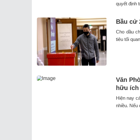
quyết định t
Bầu cử 
Cho dầu ch
tiêu tối qua
Văn Phò
hữu ích
Hiện nay cá
nhiều. Nếu c