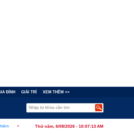
GIA ĐÌNH
GIẢI TRÍ
XEM THÊM >>
hính Thức Ban Hành Lệnh Cấm Robot Hút Bụi Thông Minh Sản Xuất T
Thứ năm, 6/08/2026 - 10:07:14 AM