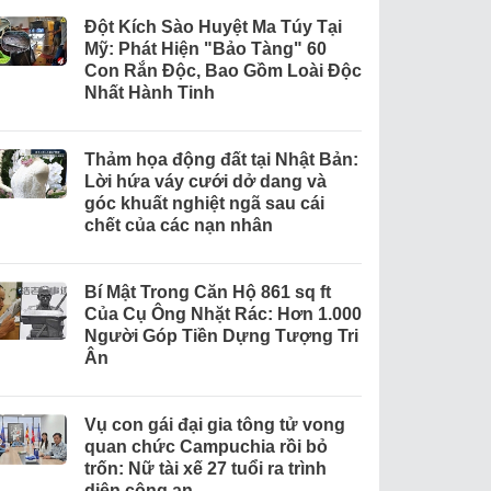
Đột Kích Sào Huyệt Ma Túy Tại
Mỹ: Phát Hiện "Bảo Tàng" 60
Con Rắn Độc, Bao Gồm Loài Độc
Nhất Hành Tinh
Thảm họa động đất tại Nhật Bản:
Lời hứa váy cưới dở dang và
góc khuất nghiệt ngã sau cái
chết của các nạn nhân
Bí Mật Trong Căn Hộ 861 sq ft
Của Cụ Ông Nhặt Rác: Hơn 1.000
Người Góp Tiền Dựng Tượng Tri
Ân
Vụ con gái đại gia tông tử vong
quan chức Campuchia rồi bỏ
trốn: Nữ tài xế 27 tuổi ra trình
diện công an