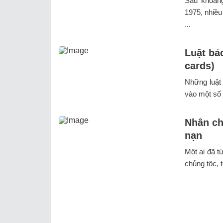
Sau khoảng
1975, nhiều
...
Luật bả
cards)
Những luật
vào một số 
Nhân ch
nạn
Một ai đã t
chủng tộc, t