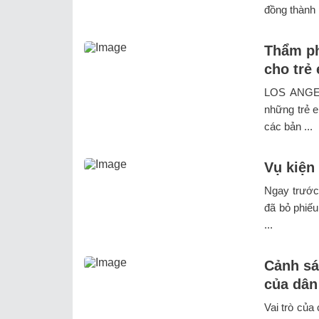
đồng thành p
Thẩm ph
cho trẻ
LOS ANGELE
những trẻ 
các bản ...
Vụ kiện
Ngay trước 
đã bỏ phiế
...
Cảnh sá
của dân
Vai trò của