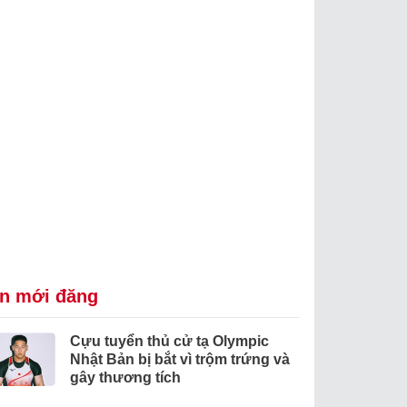
in mới đăng
Cựu tuyển thủ cử tạ Olympic
Nhật Bản bị bắt vì trộm trứng và
gây thương tích