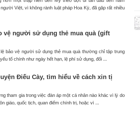
 hơn một thập niên đến Mỹ theo đợt di tản đầu tiên năm
 người Việt, vì không rành luật pháp Hoa Kỳ, đã gặp rất nhiều
o vệ người sử dụng thẻ mua quà (gift
 lệ bảo vệ người sử dụng thẻ mua quà thường chỉ tập trung
yếu tố chính như ngày hết hạn, lệ phí sử dụng, đổi ...
uyện Điếu Cày, tìm hiểu về cách xin tị
ừng tham gia trong việc đàn áp một cá nhân nào khác vì lý do
ôn giáo, quốc tịch, quan điểm chính trị, hoặc vì ...