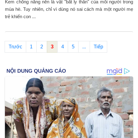
Kem chống nắng nên là vật "bất ly thân" của mỗi người trong
mùa hè. Tuy nhiên, chỉ vì dùng nó sai cách mà một người mẹ
trẻ khiến con ...
Trước
1
2
3
4
5
...
Tiếp