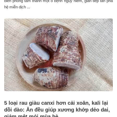
biến phòng tắm thành một ổ bệnh nguy hiểm, gián tiếp tàn phá
hệ miễn dịch ...
5 loại rau giàu canxi hơn cải xoăn, kali lại
dồi dào: Ăn đều giúp xương khớp dẻo dai,
giảm mệt mỏi mùa hè