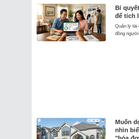
Bí quyết
để tích 
Quản lý tài
đồng người 
Muốn dọ
nhìn bi
"hóa đơ