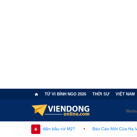
TỬ VI BÍNH NGỌ 2026
THỜI SỰ
VIỆT NAM
 cục diện bầu cử Mỹ?
•
Báo Cáo Mới Của Hạ Viện Mỹ Và Tranh 