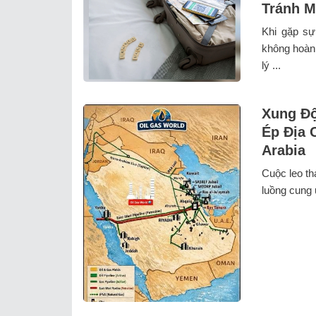
Tránh M
Khi gặp sự
không hoàn 
lý ...
Xung Độ
Ép Địa 
Arabia
Cuộc leo th
luồng cung 