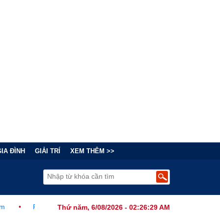
GIA ĐÌNH
GIẢI TRÍ
XEM THÊM >>
nh Thức Ban Hành Lệnh Cấm Robot Hút Bụi Thông Minh Sản Xuất Tạ
Thứ năm, 6/08/2026 - 02:26:31 AM