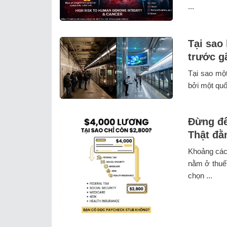
...
Tại sao
trước g
Tại sao một
bởi một quố
Đừng để
Thật đằ
Khoảng các
nằm ở thuế
chọn ...