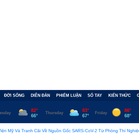
ĐỜI SỐNG
DIỄN ĐÀN
PHIẾM LUẬN
SỔ TAY
KIẾN THỨC
Cãi Về Nguồn Gốc SARS-CoV-2 Từ Phòng Thí Nghiệm
•
FCC Chí