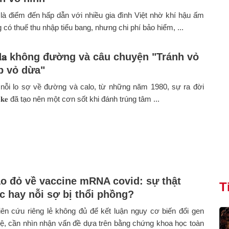
 là điểm đến hấp dẫn với nhiều gia đình Việt nhờ khí hậu ấm
 có thuế thu nhập tiểu bang, nhưng chi phí bảo hiểm, ...
-𝐂𝐨𝐥𝐚 không đường và câu chuyện "Tránh vỏ
p vỏ dừa"
 nỗi lo sợ về đường và calo, từ những năm 1980, sự ra đời
𝐂𝐨𝐤𝐞 đã tạo nên một cơn sốt khi đánh trúng tâm ...
o đỏ về vaccine mRNA covid: sự thật
T
c hay nỗi sợ bị thổi phồng?
ên cứu riêng lẻ không đủ để kết luận nguy cơ biến đổi gen
ệ, cần nhìn nhận vấn đề dựa trên bằng chứng khoa học toàn