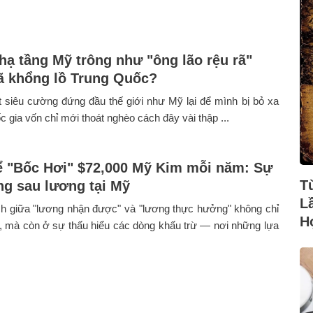
 hạ tầng Mỹ trông như "ông lão rệu rã"
ã khổng lồ Trung Quốc?
 siêu cường đứng đầu thế giới như Mỹ lại để mình bị bỏ xa
c gia vốn chỉ mới thoát nghèo cách đây vài thập ...
 "Bốc Hơi" $72,000 Mỹ Kim mỗi năm: Sự
T
ng sau lương tại Mỹ
L
h giữa "lương nhận được" và "lương thực hưởng" không chỉ
H
, mà còn ở sự thấu hiểu các dòng khấu trừ — nơi những lựa