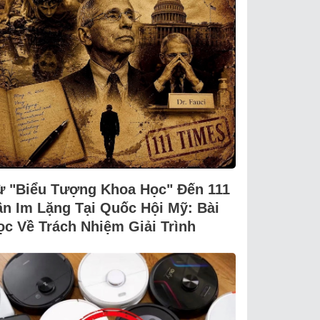
ừ "Biểu Tượng Khoa Học" Đến 111
ần Im Lặng Tại Quốc Hội Mỹ: Bài
ọc Về Trách Nhiệm Giải Trình