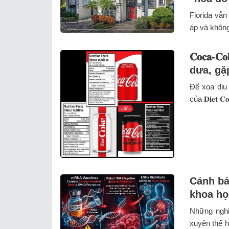
Florida vẫn
áp và không
𝐂𝐨𝐜𝐚
dưa, gặ
Để xoa dịu
của 𝐃𝐢𝐞𝐭 
Cảnh bá
khoa họ
Những nghi
xuyên thế h