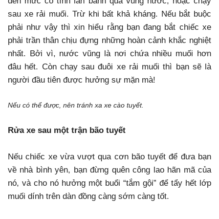
đến mức cố tình lăn bánh qua vũng nước, hoặc chạy
sau xe rải muối. Trừ khi bất khả kháng. Nếu bắt buộc
phải như vậy thì xin hiểu rằng bạn đang bắt chiếc xe
phải trần thân chịu đựng những hoàn cảnh khắc nghiệt
nhất. Bởi vì, nước vũng là nơi chứa nhiều muối hơn
đâu hết. Còn chạy sau đuôi xe rải muối thì bạn sẽ là
người đầu tiên được hưởng sự mặn mà!
Nếu có thể được, nên tránh xa xe cào tuyết.
Rửa xe sau một trận bão tuyết
Nếu chiếc xe vừa vượt qua cơn bão tuyết để đưa bạn
về nhà bình yên, bạn đừng quên công lao hãn mã của
nó, và cho nó hưởng một buổi “tắm gội” để tẩy hết lớp
muối dính trên dàn đồng càng sớm càng tốt.