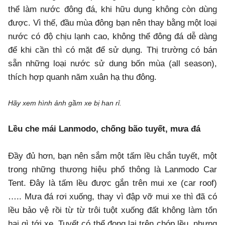
thể làm nước đông đá, khi hữu dụng không còn dùng
được. Vì thế, đầu mùa đông bạn nên thay bằng một loại
nước có độ chịu lạnh cao, không thể đông đá dễ dàng
để khi cần thì có mặt để sử dụng. Thị trường có bán
sẵn những loại nước sử dung bốn mùa (all season),
thích hợp quanh năm xuân hạ thu đông.
Hãy xem hình ảnh gầm xe bị han rỉ.
Lều che mái Lanmodo, chống bão tuyết, mưa đá
Đầy đủ hơn, bạn nên sắm một tấm lều chắn tuyết, một
trong những thương hiệu phổ thông là Lanmodo Car
Tent. Đây là tấm lều được gắn trên mui xe (car roof)
….. Mưa đá rơi xuống, thay vì đập vỡ mui xe thì đã có
lều bảo vệ rồi từ từ trôi tuột xuống đất không làm tổn
hại gì tới xe. Tuyết có thể đọng lại trên chóp lều, nhưng