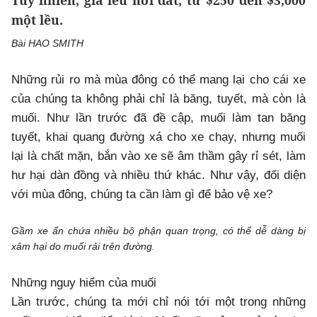
Tuy nhiên, giá lều hơi đắt, từ $250 đến $3,000
một lều.
Bài HAO SMITH
Những rủi ro mà mùa đông có thể mang lại cho cái xe
của chúng ta không phải chỉ là băng, tuyết, mà còn là
muối. Như lần trước đã đề cập, muối làm tan băng
tuyết, khai quang đường xá cho xe chạy, nhưng muối
lại là chất mặn, bắn vào xe sẽ âm thầm gây rỉ sét, làm
hư hại dàn đồng và nhiều thứ khác. Như vậy, đối diện
với mùa đông, chúng ta cần làm gì để bảo vệ xe?
Gầm xe ẩn chứa nhiều bộ phận quan trọng, có thể dễ dàng bị
xâm hại do muối rải trên đường.
Những nguy hiểm của muối
Lần trước, chúng ta mới chỉ nói tới một trong những