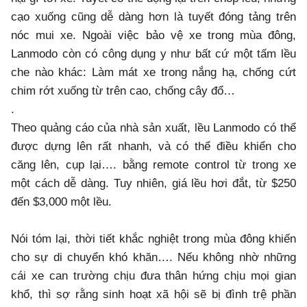
cạo xuống cũng dễ dàng hơn là tuyết đóng tảng trên
nóc mui xe. Ngoài việc bảo vệ xe trong mùa đông,
Lanmodo còn có công dụng y như bất cứ một tấm lều
che nào khác: Làm mát xe trong nắng hạ, chống cứt
chim rớt xuống từ trên cao, chống cây đổ…
.
Theo quảng cáo của nhà sản xuất, lều Lanmodo có thể
được dựng lên rất nhanh, và có thể điều khiển cho
căng lên, cụp lại…. bằng remote control từ trong xe
một cách dễ dàng. Tuy nhiên, giá lều hơi đắt, từ $250
đến $3,000 một lều.
Nói tóm lại, thời tiết khắc nghiệt trong mùa đông khiến
cho sự di chuyển khó khăn…. Nếu không nhờ những
cái xe can trường chịu đưa thân hứng chịu mọi gian
khổ, thì sợ rằng sinh hoạt xã hội sẽ bị đình trệ phần