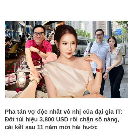
Pha tán vợ độc nhất vô nhị của đại gia IT:
Đốt túi hiệu 3,800 USD rồi chặn số nàng,
cái kết sau 11 năm mới hài hước