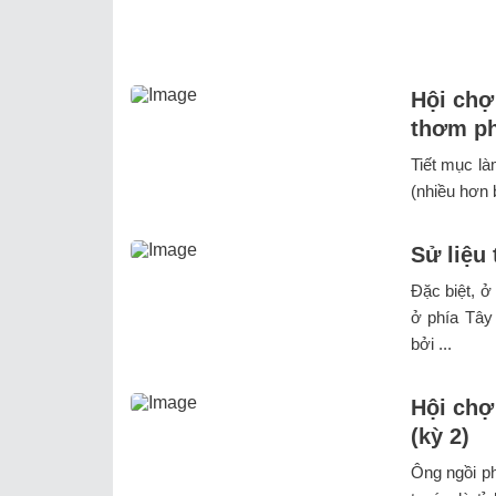
Hội chợ
thơm ph
Tiết mục là
(nhiều hơn b
Sử liệu
Đặc biệt, ở
ở phía Tây
bởi ...
Hội chợ
(kỳ 2)
Ông ngồi ph