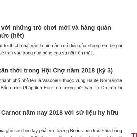
 với những trò chơi mới và hàng quán
ức (hết)
m tôi thích nhất vẫn là hình ảnh cổ điển của những em bé gái
é trai) vào trong quả bóng cao su nổi trên mặt ...
 tân thời trong Hội Chợ năm 2018 (kỳ 3)
 thành phố nhỏ tên là Vascoeuil thuộc vùng Haute Normandie
 Bắc nước Pháp tỉnh Eure, có tượng nữ thần Tự Do cóp lại
 Carnot năm nay 2018 với sử liệu hy hữu
ía ghế sau bên tay phải với tướng Borius bên trái. Phía băng
T