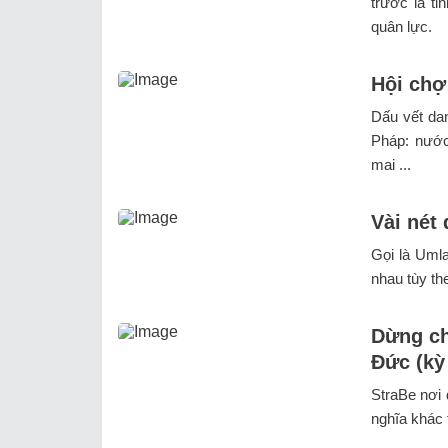
trước là tỉ
quân lực.
Hội chợ
Dấu vết da
Pháp: nước
mai ...
Vài nét 
Gọi là Umla
nhau tùy the
Dừng ch
Đức (kỳ
StraBe nơi
nghĩa khác t