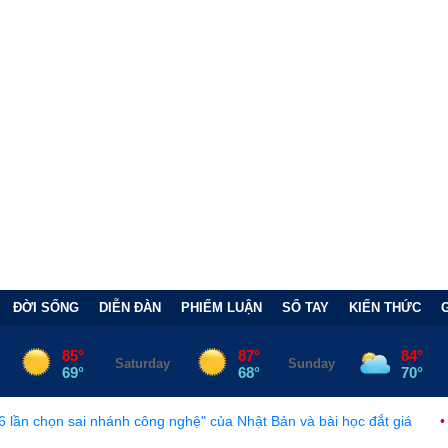
ĐỜI SỐNG
DIỄN ĐÀN
PHIẾM LUẬN
SỔ TAY
KIẾN THỨC
ánh công nghệ" của Nhật Bản và bài học đắt giá
•
Bẫy Tài Chính