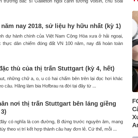
nh trưởng bác sĩ Gailleton ngồi cạnh tướng Voisin, chủ soái
 năm nay 2018, sử liệu hy hữu nhất (kỳ 1)
nh dự hành chính của Việt Nam Cộng Hòa xưa ở hải ngoại,
 thực dân chiếm đóng đất VN 100 năm, nay đã hoàn toàn
đặc thù của thị trấn Stuttgart (kỳ 4, hết)
ut, những chữ a, o, u có hai chấm bên trên lại đọc hơi khác
o câu. Hãng làm bia Hofbrau ra đời tại đây từ ...
F
ân nơi thị trấn Stuttgart bên láng giềng
C
 3)
X
 đây có nghĩa là con đường, B đứng trước nguyên âm, mang
A
ùy theo vị trí kết hợp thành câu hay đơn lẻ. Cứ thế, mỗi ...