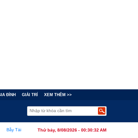
GIA ĐÌNH
GIẢI TRÍ
XEM THÊM >>
 Đằng Sau "Cơn Sốt" Trà Sữa Nhượng Quyền: Lợi Nhuận Thuộc Về Ai?
Thứ bảy, 8/08/2026 - 00:30:34 AM