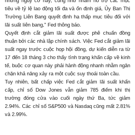
những nguy cơ này, cũng như nhằm hỗ trợ các mục
tiêu về tỷ lệ lao động tối đa và ổn định giá, Ủy Ban Thị
Trường Liên Bang quyết định hạ thấp mục tiêu đối với
lãi suất liên bang,” Fed thông báo.
Quyết định cắt giảm lãi suất được phê chuẩn đồng
thuận bởi các nhà lập chính sách. Việc Fed cắt giảm lãi
suất ngay trước cuộc họp hội đồng, dự kiến diễn ra từ
17 đến 18 tháng 3 cho thấy tình trạng khẩn cấp về kinh
tế, buộc cơ quan này phải hành động nhanh nhằm ngăn
chặn khả năng xảy ra một cuộc suy thoái toàn cầu.
Tuy nhiên, bất chấp việc Fed cắt giảm lãi suất khẩn
cấp, chỉ số Dow Jones vẫn giảm 785 điểm khi thị
trường đóng cửa vào cuối ngày thứ Ba, tức giảm
2.94%. Các chỉ số S&P500 và Nasdaq cũng mất 2.81%
và 2.99%.