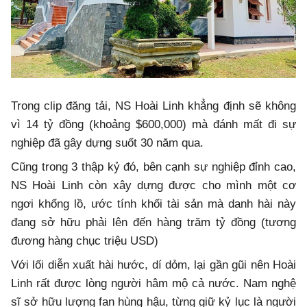
Trong clip đăng tải, NS Hoài Linh khẳng định sẽ không
vì 14 tỷ đồng (khoảng $600,000) mà đánh mất đi sự
nghiệp đã gây dựng suốt 30 năm qua.
Cũng trong 3 thập kỷ đó, bên cạnh sự nghiệp đỉnh cao,
NS Hoài Linh còn xây dựng được cho mình một cơ
ngơi khổng lồ, ước tính khối tài sản mà danh hài này
đang sở hữu phải lên đến hàng trăm tỷ đồng (tương
đương hàng chục triệu USD)
Với lối diễn xuất hài hước, dí dỏm, lại gần gũi nên Hoài
Linh rất được lòng người hâm mộ cả nước. Nam nghệ
sĩ sở hữu lượng fan hùng hậu, từng giữ kỷ lục là người