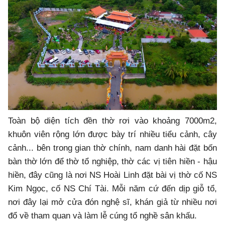
Toàn bộ diện tích đền thờ rơi vào khoảng 7000m2,
khuôn viên rộng lớn được bày trí nhiều tiểu cảnh, cây
cảnh... bên trong gian thờ chính, nam danh hài đặt bốn
bàn thờ lớn để thờ tổ nghiệp, thờ các vị tiên hiền - hậu
hiền, đây cũng là nơi NS Hoài Linh đặt bài vị thờ cố NS
Kim Ngọc, cố NS Chí Tài. Mỗi năm cứ đến dịp giỗ tổ,
nơi đây lại mở cửa đón nghệ sĩ, khán giả từ nhiều nơi
đổ về tham quan và làm lễ cúng tổ nghề sân khấu.