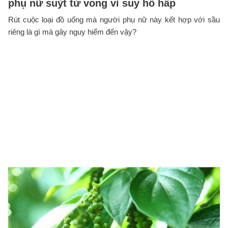
phụ nữ suýt tử vong vì suy hô hấp
Rút cuộc loại đồ uống mà người phụ nữ này kết hợp với sầu
riêng là gì mà gây nguy hiểm đến vậy?