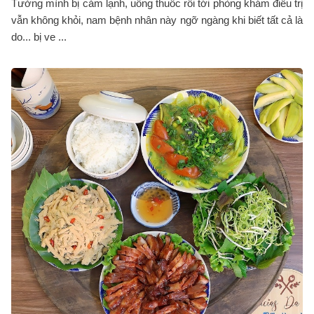
Tưởng mình bị cảm lạnh, uống thuốc rồi tới phòng khám điều trị
vẫn không khỏi, nam bệnh nhân này ngỡ ngàng khi biết tất cả là
do... bị ve ...