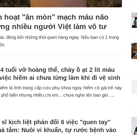
inh hoạt "ăn mòn" mạch máu não
ng nhiều người Việt làm vô tư
ác động bởi những thói quen hàng ngày. Nếu bạn có 1 trong
ộn.
4 tuổi vỡ hoàng thể, chảy ồ ạt 2 lít máu
 việc hiếm ai chưa từng làm khi đi vệ sinh
iểm là tình trạng cấp cứu phụ khoa nguy hiểm cô gái trẻ này
t phổ biến nhưng nhiều chị em... chưa nghe tên bao giờ. ...
sĩ kịch liệt phản đối 6 việc "quen tay"
hà tắm: Nuôi vi khuẩn, tự rước bệnh vào