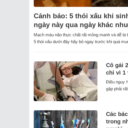
Cảnh báo: 5 thói xấu khi s
ngày này qua ngày khác như
Mạch máu não thực chất rất mỏng manh và dễ bị t
5 thói xấu dưới đây hãy bỏ ngay trước khi quá mu
Cô gái 2
chỉ vì 1
Điều nguy h
gặp phải rấ
Các bác 
trong n