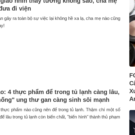
ô giáo nhìn thấy tưởng không sao, cha mẹ
đưa đi viện
 gây ra toàn bộ sự việc lại không hề xa lạ, cha mẹ nào cũng
ay!
F
C
X
o: 4 thực phẩm để trong tủ lạnh càng lâu,
A
ng" ung thư gan càng sinh sôi mạnh
 thực phẩm nào cũng nên để trong tủ lạnh. Thậm chí một số
ể lâu trong tủ lạnh còn biến chất, "biến hình" thành thủ phạm