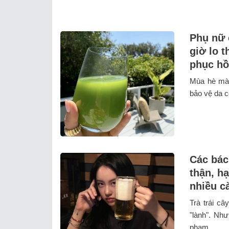
Phụ nữ 
giờ lo 
phục hồ
Mùa hè mà 
bảo vệ da c
Các bác 
thận, h
nhiều c
Trà trái câ
"lành". Nh
phạm ...