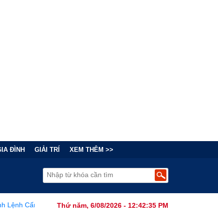
GIA ĐÌNH
GIẢI TRÍ
XEM THÊM >>
i Thông Minh Sản Xuất Tại Nước Ngoài Dưới Góc Nhìn An Ninh Quốc
Thứ năm, 6/08/2026 - 12:42:37 PM