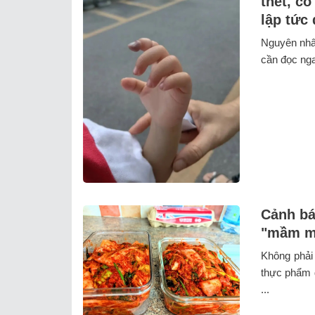
thét, c
lập tức 
Nguyên nhân
cần đọc ng
Cảnh bá
"mầm mố
Không phải
thực phẩm đ
...