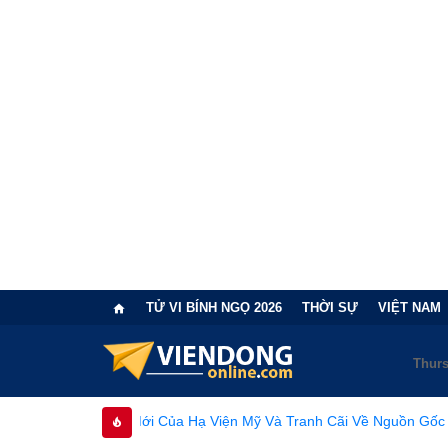
TỬ VI BÍNH NGỌ 2026
THỜI SỰ
VIỆT NAM
Của Hạ Viện Mỹ Và Tranh Cãi Về Nguồn Gốc SARS-CoV-2 Từ Phòng T