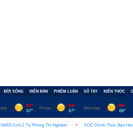
ĐỜI SỐNG
DIỄN ĐÀN
PHIẾM LUẬN
SỔ TAY
KIẾN THỨC
hí Nghiệm
•
FCC Chính Thức Ban Hành Lệnh Cấm Robot Hút Bụ