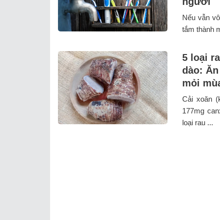
người
Nếu vẫn vô 
tắm thành m
5 loại r
dào: Ăn
mỏi mù
Cải xoăn (
177mg canx
loại rau ...