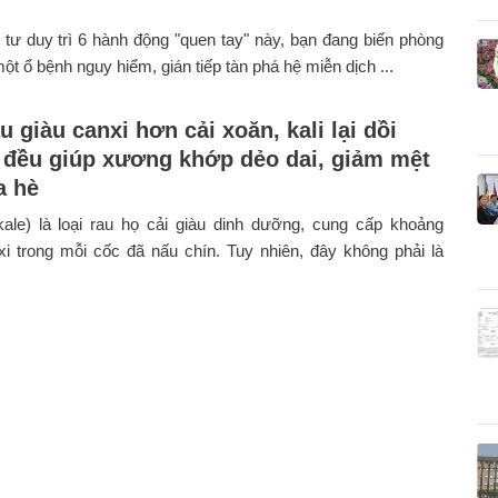
tư duy trì 6 hành động "quen tay" này, bạn đang biến phòng
ột ổ bệnh nguy hiểm, gián tiếp tàn phá hệ miễn dịch ...
au giàu canxi hơn cải xoăn, kali lại dồi
 đều giúp xương khớp dẻo dai, giảm mệt
a hè
kale) là loại rau họ cải giàu dinh dưỡng, cung cấp khoảng
i trong mỗi cốc đã nấu chín. Tuy nhiên, đây không phải là