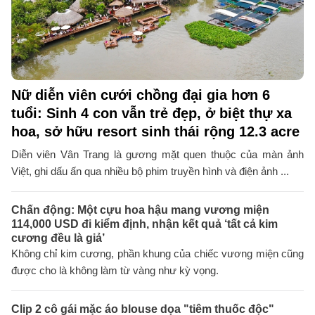
Nữ diễn viên cưới chồng đại gia hơn 6
tuổi: Sinh 4 con vẫn trẻ đẹp, ở biệt thự xa
hoa, sở hữu resort sinh thái rộng 12.3 acre
Diễn viên Vân Trang là gương mặt quen thuộc của màn ảnh
Việt, ghi dấu ấn qua nhiều bộ phim truyền hình và điện ảnh ...
Chấn động: Một cựu hoa hậu mang vương miện
114,000 USD đi kiểm định, nhận kết quả ‘tất cả kim
cương đều là giả’
Không chỉ kim cương, phần khung của chiếc vương miện cũng
được cho là không làm từ vàng như kỳ vọng.
Clip 2 cô gái mặc áo blouse dọa "tiêm thuốc độc"