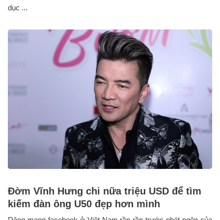
dục ...
Đờm Vĩnh Hưng chi nữa triệu USD để tìm
kiếm đàn ông U50 đẹp hơn mình
Dâng mạng facebook ở Việt Nam rần rần trước phát ngôn của