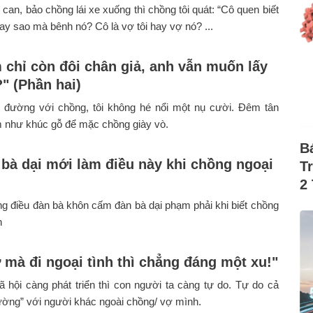
i can, bảo chồng lái xe xuống thì chồng tôi quát: “Cô quen biết
ay sao mà bênh nó? Cô là vợ tôi hay vợ nó? ...
 chỉ còn đôi chân giả, anh vẫn muốn lấy
" (Phần hai)
ễ đường với chồng, tôi không hé nổi một nụ cười. Đêm tân
m như khúc gỗ để mặc chồng giày vò.
B
 bà dại mới làm điều này khi chồng ngoại
T
2
g điều đàn bà khôn cấm đàn bà dại phạm phải khi biết chồng
h
 mà đi ngoại tình thì chẳng đáng một xu!"
 hội càng phát triển thì con người ta càng tự do. Tự do cả
iường” với người khác ngoài chồng/ vợ mình.