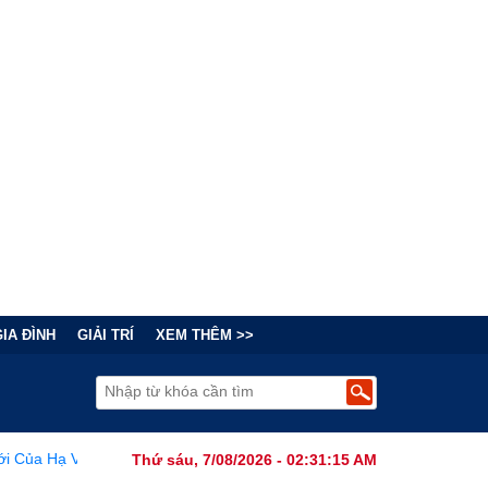
GIA ĐÌNH
GIẢI TRÍ
XEM THÊM >>
à Tranh Cãi Về Nguồn Gốc SARS-CoV-2 Từ Phòng Thí Nghiệm
•
Thứ sáu, 7/08/2026 - 02:31:17 AM