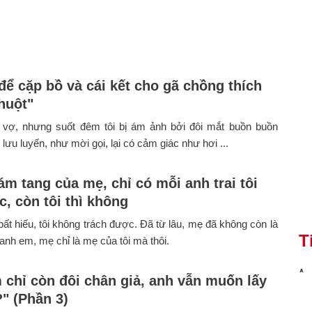
để cặp bồ và cái kết cho gã chồng thích
huột"
 vợ, nhưng suốt đêm tôi bị ám ảnh bởi đôi mắt buồn buồn
 lưu luyến, như mời gọi, lại có cảm giác như hơi ...
ám tang của mẹ, chỉ có mỗi anh trai tôi
c, còn tôi thì không
i bất hiếu, tôi không trách được. Đã từ lâu, mẹ đã không còn là
T
anh em, mẹ chỉ là mẹ của tôi mà thôi.
 chỉ còn đôi chân giả, anh vẫn muốn lấy
" (Phần 3)