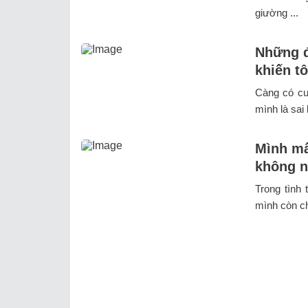
giường ...
Những đ
khiến tô
Càng có cuộ
mình là sai 
Mình mấ
không n
Trong tình
mình còn ch