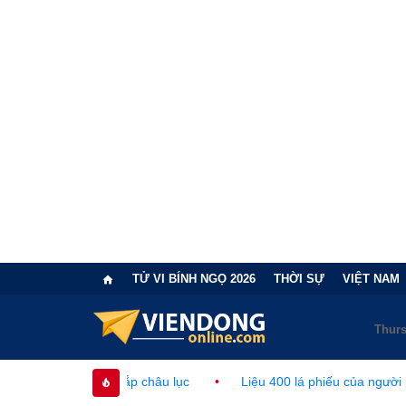
TỬ VI BÍNH NGỌ 2026
THỜI SỰ
VIỆT NAM
hắp châu lục
•
Liệu 400 lá phiếu của người phi công dân có làm