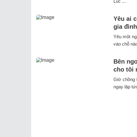
Lúc ...
Yêu ai 
gia đình
Yêu một ngư
vào chỗ nào
Bên ngo
cho tôi
Giờ chồng t
ngay lập tứ