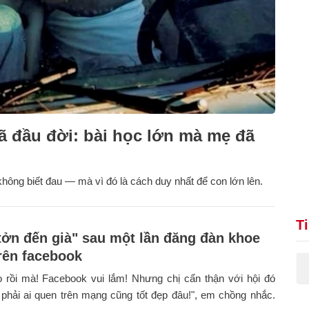
ã đầu đời: bài học lớn mà mẹ đã
hông biết đau — mà vì đó là cách duy nhất để con lớn lên.
T
tởn đến già" sau một lần đăng đàn khoe
rên facebook
 rồi mà! Facebook vui lắm! Nhưng chị cẩn thận với hội đó
phải ai quen trên mạng cũng tốt đẹp đâu!", em chồng nhắc.