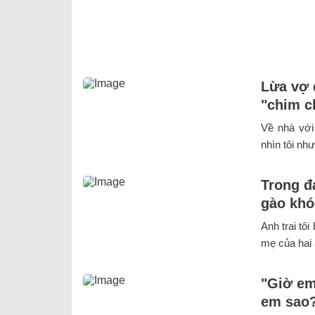
Lừa vợ 
"chim c
Về nhà với
nhìn tôi như
Trong đ
gào khó
Anh trai tô
mẹ của hai 
"Giờ em
em sao?