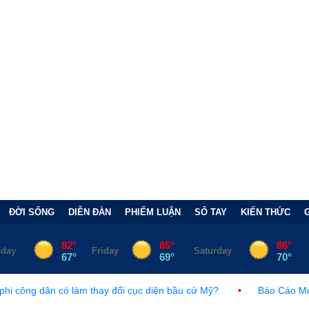
ĐỜI SỐNG
DIỄN ĐÀN
PHIẾM LUẬN
SỔ TAY
KIẾN THỨC
 thay đổi cục diện bầu cử Mỹ?
•
Báo Cáo Mới Của Hạ Viện Mỹ V