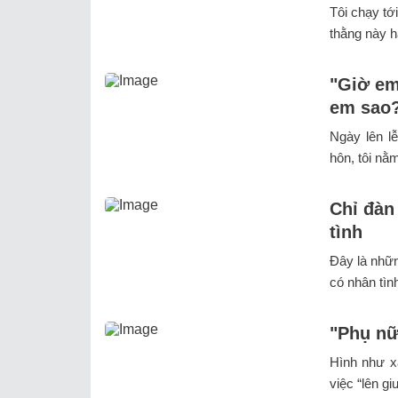
Tôi chạy tớ
thằng này h
"Giờ em
em sao?
Ngày lên l
hôn, tôi nằ
Chỉ đàn
tình
Đây là nhữn
có nhân tìn
"Phụ nữ
Hình như xã
việc “lên g