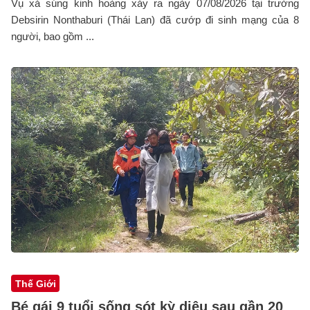
Vụ xả súng kinh hoàng xảy ra ngày 07/08/2026 tại trường
Debsirin Nonthaburi (Thái Lan) đã cướp đi sinh mạng của 8
người, bao gồm ...
Thế Giới
Bé gái 9 tuổi sống sót kỳ diệu sau gần 20