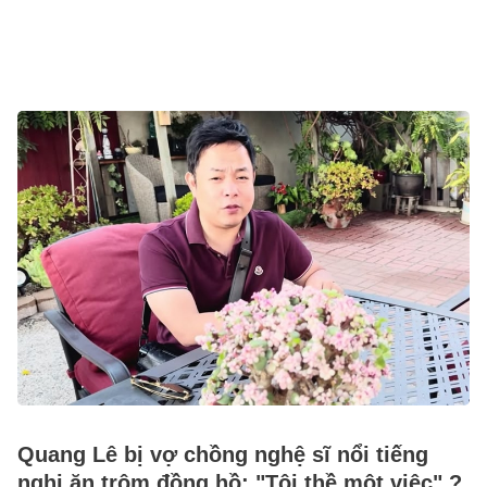
Quang Lê bị vợ chồng nghệ sĩ nổi tiếng
nghi ăn trộm đồng hồ: "Tôi thề một việc" ?