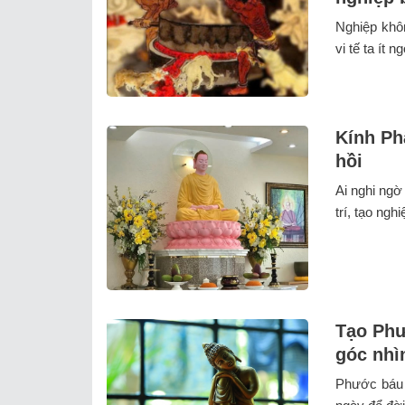
Nghiệp khô
vi tế ta ít ng
Kính Phậ
hồi
Ai nghi ngờ
trí, tạo ng
Tạo Phư
góc nhì
Phước báu k