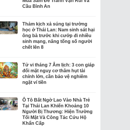
Mua Sắm Để Tránh Vận Rủi Và
Cầu Bình An
Thảm kịch xả súng tại trường
học ở Thái Lan: Nam sinh sát hại
ông bà trước khi cướp đi nhiều
sinh mạng, nâng tổng số người
chết lên 8
Tử vi tháng 7 Âm lịch: 3 con giáp
đối mặt nguy cơ thâm hụt tài
chính lớn, cần bảo vệ nghiêm
ngặt ví tiền
Ô Tô Bất Ngờ Lao Vào Nhà Trẻ
Tại Thái Lan Khiến Khoảng 10
Người Bị Thương: Hiện Trường
Tối Mật Và Công Tác Cứu Hộ
Khẩn Cấp