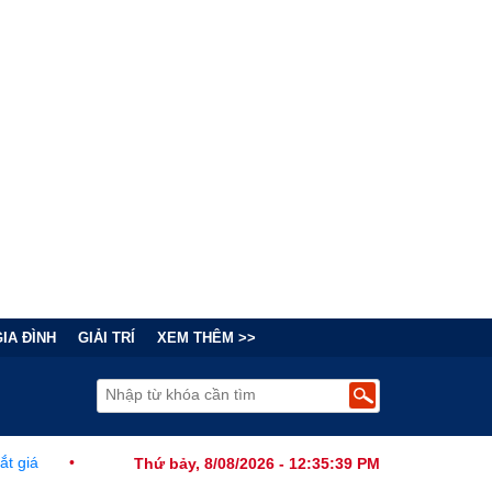
GIA ĐÌNH
GIẢI TRÍ
XEM THÊM >>
Tài Chính Đằng Sau "Cơn Sốt" Trà Sữa Nhượng Quyền: Lợi Nhuận Thu
Thứ bảy, 8/08/2026 - 12:35:40 PM