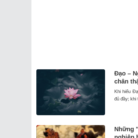
Đạo – N
chân th
Khi hiểu Đạ
đủ đầy; khi
Những "n
nghiệp 