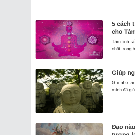
5 cách 
cho Tâm
Tâm linh rấ
nhất trong b
Giúp ng
Ghi nhớ ân
mình đã giú
Đạo nào
tương l