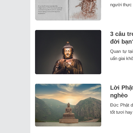
người thực
3 câu t
đời bạn
Quan tự tại
uẩn giai khô
Lời Phậ
nghèo
Đức Phật d
tốt tươi ha