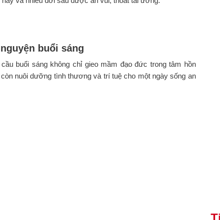
 này và nhiều đời sau được an vui, thoát tai ương.
 nguyện buổi sáng
 cầu buổi sáng không chỉ gieo mầm đạo đức trong tâm hồn
 còn nuôi dưỡng tình thương và trí tuệ cho một ngày sống an
T