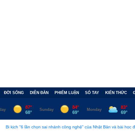
ĐỜI SỐNG
DIỄN ĐÀN
PHIẾM LUẬN
SỔ TAY
KIẾN THỨC
họn sai nhánh công nghệ" của Nhật Bản và bài học đắt giá
•
Bẫy 