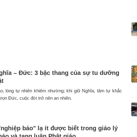
ghĩa – Đức: 3 bậc thang của sự tu dưỡng
ật
o, lòng tự nhiên khiêm nhường; khi giữ Nghĩa, tâm tự khắc
 trọn Đức, cuộc đời trở nên an nhiên.
ghiệp báo" lạ ít được biết trong giáo lý
báo và tạng luận Phật giáo