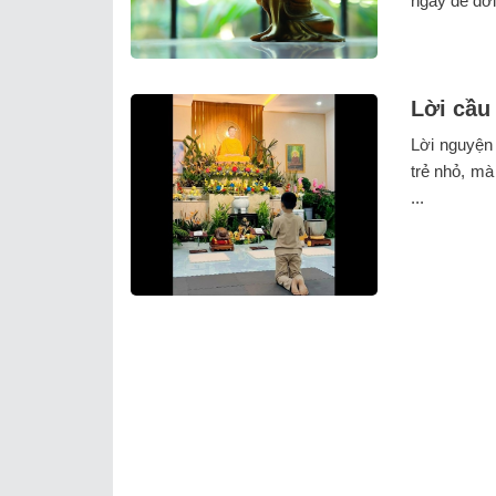
ngày để đời
Lời cầu
Lời nguyện
trẻ nhỏ, mà
...